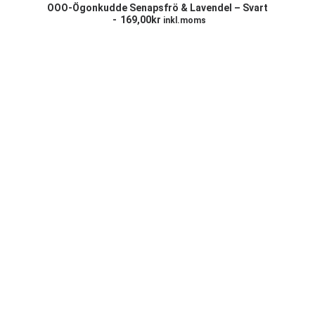
LÄGG TILL I VARUKORG
OOO-Ögonkudde Senapsfrö & Lavendel – Svart
169,00
kr
inkl.moms