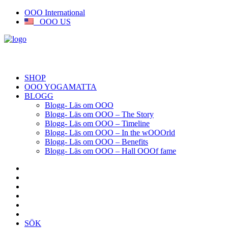
OOO International
OOO US
SHOP
OOO YOGAMATTA
BLOGG
Blogg- Läs om OOO
Blogg- Läs om OOO – The Story
Blogg- Läs om OOO – Timeline
Blogg- Läs om OOO – In the wOOOrld
Blogg- Läs om OOO – Benefits
Blogg- Läs om OOO – Hall OOOf fame
SÖK