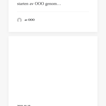
starten av OOO genom…
av OOO