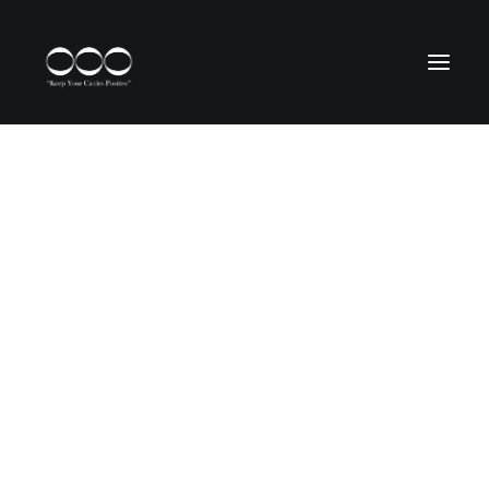
Blogg- Läs om OOO
Blogg- Läs om OOO – The Story
Blogg- Läs om OOO – Timeline
Blogg- Läs om OOO – In the wOOOrld
Blogg- Läs om OOO – Benefits
Kvalité
Blogg- Läs om OOO – Hall OOOf fame
SÖK
VARUKORG
Din varukorg är för närvarande tom.