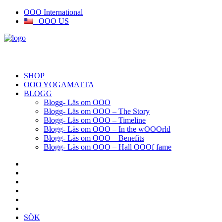
OOO International
OOO US
SHOP
OOO YOGAMATTA
BLOGG
Blogg- Läs om OOO
Blogg- Läs om OOO – The Story
Blogg- Läs om OOO – Timeline
Blogg- Läs om OOO – In the wOOOrld
Blogg- Läs om OOO – Benefits
Blogg- Läs om OOO – Hall OOOf fame
SÖK