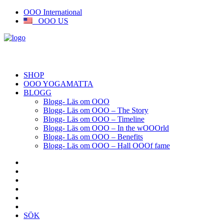
OOO International
OOO US
SHOP
OOO YOGAMATTA
BLOGG
Blogg- Läs om OOO
Blogg- Läs om OOO – The Story
Blogg- Läs om OOO – Timeline
Blogg- Läs om OOO – In the wOOOrld
Blogg- Läs om OOO – Benefits
Blogg- Läs om OOO – Hall OOOf fame
SÖK