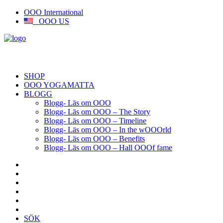
OOO International
OOO US
SHOP
OOO YOGAMATTA
BLOGG
Blogg- Läs om OOO
Blogg- Läs om OOO – The Story
Blogg- Läs om OOO – Timeline
Blogg- Läs om OOO – In the wOOOrld
Blogg- Läs om OOO – Benefits
Blogg- Läs om OOO – Hall OOOf fame
SÖK