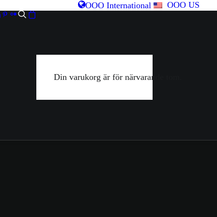
OOO US
OOO International
Din varukorg är för närvarande tom.