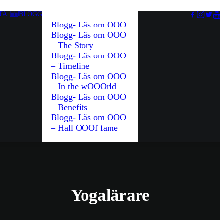
TA
BLOGG
Blogg- Läs om OOO
Blogg- Läs om OOO
– The Story
Blogg- Läs om OOO
– Timeline
Blogg- Läs om OOO
– In the wOOOrld
Blogg- Läs om OOO
– Benefits
Blogg- Läs om OOO
– Hall OOOf fame
Yogalärare