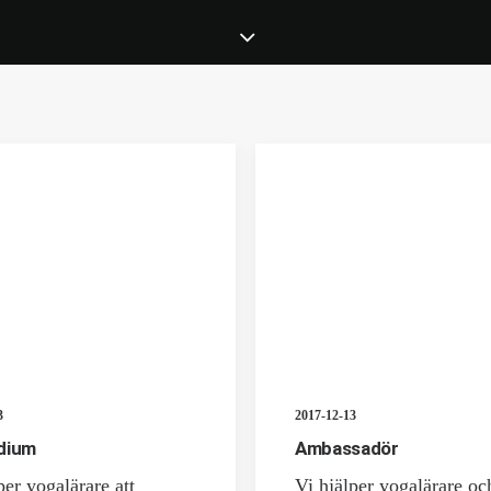
3
2017-12-13
dium
Ambassadör
per yogalärare att
Vi hjälper yogalärare oc