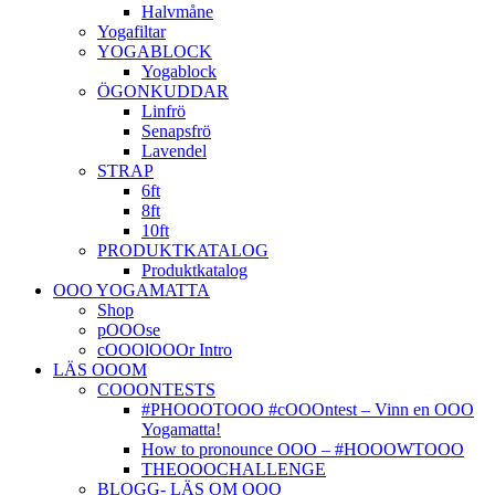
Halvmåne
Yogafiltar
YOGABLOCK
Yogablock
ÖGONKUDDAR
Linfrö
Senapsfrö
Lavendel
STRAP
6ft
8ft
10ft
PRODUKTKATALOG
Produktkatalog
OOO YOGAMATTA
Shop
pOOOse
cOOOlOOOr Intro
LÄS OOOM
COOONTESTS
#PHOOOTOOO #cOOOntest – Vinn en OOO
Yogamatta!
How to pronounce OOO – #HOOOWTOOO
THEOOOCHALLENGE
BLOGG- LÄS OM OOO