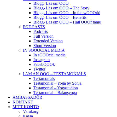
Blogg- Läs om OOO
Blogg- Läs om OOO – The Story
Blogg- Läs om OOO – In the wOOOrld
Blogg- Läs om OOO – Benefits
Blogg- Läs om OOO – Hall OOOf fame
PODCASTS
Podcasts
Full Version
Extended Version
Short Version
IN SOOOCIAL MEDIA
In sOOOcial media
Instagram
FacebOOOk
Twitter
I AM AN OOO – TESTAMONIALS
Testamonials
Testamonial – Yoga by Sonja
Testamonial – Yogastudion
Testamonial – Balansyoga
AMBASSADÖR
KONTAKT
MITT KONTO
Varukorg
Kassa