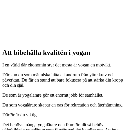
Att bibehålla kvalitén i yogan
I en värld där ekonomin styr det mesta är yogan en motvikt.
Där kan du som människa hitta ett andrum från yttre krav och
påverkan. Du får en stund att bara fokusera på att stärka din kropp
och din själ.
De som är yogalärare gör ett enormt jobb för samhället.
Du som yogalärare skapar en oas för rekreation och återhämtning.
Därför är du viktig.
Det behövs många yogalärare och framför allt så behövs
välutbildade yogalärare som förstår vad det handlar om. Att inte