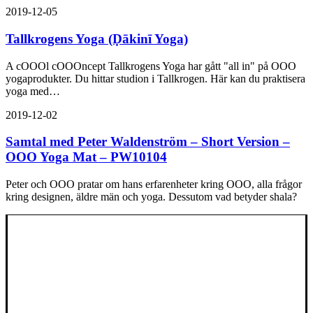
2019-12-05
Tallkrogens Yoga (Ḍākinī Yoga)
A cOOOl cOOOncept Tallkrogens Yoga har gått "all in" på OOO
yogaprodukter. Du hittar studion i Tallkrogen. Här kan du praktisera
yoga med…
2019-12-02
Samtal med Peter Waldenström – Short Version –
OOO Yoga Mat – PW10104
Peter och OOO pratar om hans erfarenheter kring OOO, alla frågor
kring designen, äldre män och yoga. Dessutom vad betyder shala?