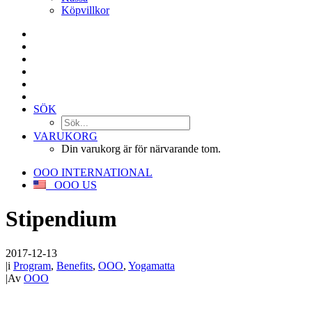
Köpvillkor
SÖK
VARUKORG
Din varukorg är för närvarande tom.
OOO INTERNATIONAL
OOO US
Stipendium
2017-12-13
|
i
Program
,
Benefits
,
OOO
,
Yogamatta
|
Av
OOO