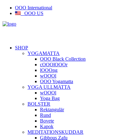
OOO International
OOO US
SHOP
YOGAMATTA
OOO Black Collection
cOOOlOOOr
lOOOng
wOOOl
OOO Yogamatta
YOGA ULLMATTA
wOOOl
Yoga Bag
BOLSTER
Rektangulär
Rund
Bovete
Kapok
MEDITATIONSKUDDAR
Gibbous Zafu