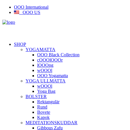
OOO International
OOO US
SHOP
YOGAMATTA
OOO Black Collection
cOOOlOOOr
lOOOng
wOOOl
OOO Yogamatta
YOGA ULLMATTA
wOOOl
Yoga Bag
BOLSTER
Rektangulär
Rund
Bovete
Kapok
MEDITATIONSKUDDAR
Gibbous Zafu