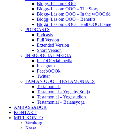
Blogg- Läs om OOO
Blogg- Läs om OOO – The Story
Blogg- Läs om OOO – In the wOOOrld
Blogg- Läs om OOO – Benefits
Blogg- Läs om OOO – Hall OOOf fame
PODCASTS
Podcasts
Full Version
Extended Version
Short Version
IN SOOOCIAL MEDIA
In sOOOcial media
Instagram
FacebOOOk
Twitter
I AM AN OOO – TESTAMONIALS
Testamonials
Testamonial – Yoga by Sonja
Testamonial – Yogastudion
Testamonial – Balansyoga
AMBASSADÖR
KONTAKT
MITT KONTO
Varukorg
Kassa