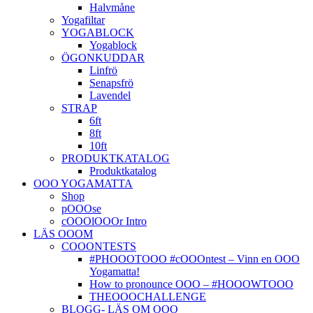
Halvmåne
Yogafiltar
YOGABLOCK
Yogablock
ÖGONKUDDAR
Linfrö
Senapsfrö
Lavendel
STRAP
6ft
8ft
10ft
PRODUKTKATALOG
Produktkatalog
OOO YOGAMATTA
Shop
pOOOse
cOOOlOOOr Intro
LÄS OOOM
COOONTESTS
#PHOOOTOOO #cOOOntest – Vinn en OOO
Yogamatta!
How to pronounce OOO – #HOOOWTOOO
THEOOOCHALLENGE
BLOGG- LÄS OM OOO