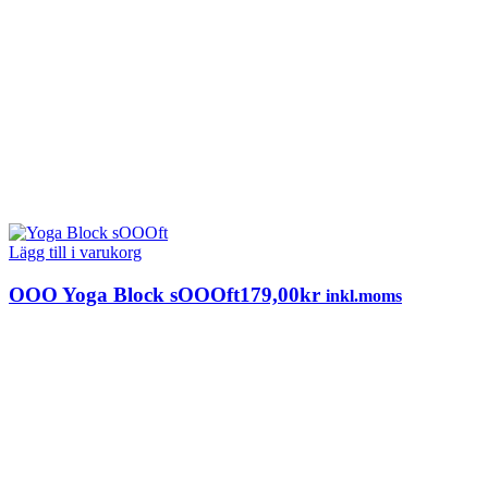
Lägg till i varukorg
OOO Yoga Block sOOOft
179,00
kr
inkl.moms