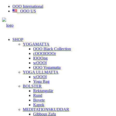
OOO International
OOO US
SHOP
YOGAMATTA
OOO Black Collection
cOOOlOOOr
lOOOng
wOOOl
OOO Yogamatta
YOGA ULLMATTA
wOOOl
Yoga Bag
BOLSTER
Rektangulär
Rund
Bovete
Kapok
MEDITATIONSKUDDAR
Gibbous Zafu