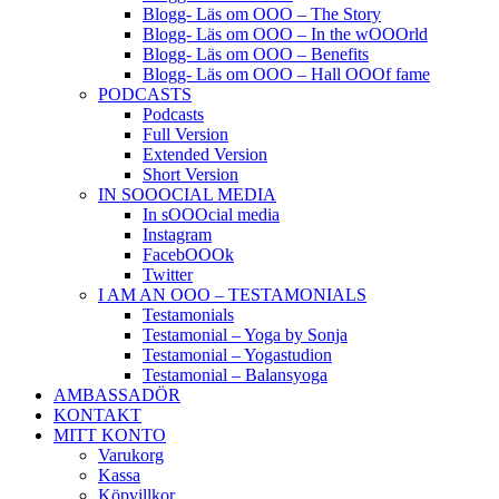
Blogg- Läs om OOO – The Story
Blogg- Läs om OOO – In the wOOOrld
Blogg- Läs om OOO – Benefits
Blogg- Läs om OOO – Hall OOOf fame
PODCASTS
Podcasts
Full Version
Extended Version
Short Version
IN SOOOCIAL MEDIA
In sOOOcial media
Instagram
FacebOOOk
Twitter
I AM AN OOO – TESTAMONIALS
Testamonials
Testamonial – Yoga by Sonja
Testamonial – Yogastudion
Testamonial – Balansyoga
AMBASSADÖR
KONTAKT
MITT KONTO
Varukorg
Kassa
Köpvillkor