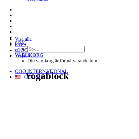
Visa alla
SÖK
OOO
sOOOft
VARUKORG
Yogablock
Din varukorg är för närvarande tom.
OOO INTERNATIONAL
Yogablock
OOO US