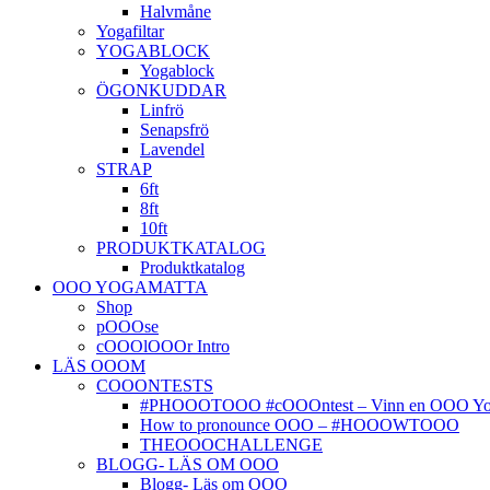
Halvmåne
Yogafiltar
YOGABLOCK
Yogablock
ÖGONKUDDAR
Linfrö
Senapsfrö
Lavendel
STRAP
6ft
8ft
10ft
PRODUKTKATALOG
Produktkatalog
OOO YOGAMATTA
Shop
pOOOse
cOOOlOOOr Intro
LÄS OOOM
COOONTESTS
#PHOOOTOOO #cOOOntest – Vinn en OOO Yog
How to pronounce OOO – #HOOOWTOOO
THEOOOCHALLENGE
BLOGG- LÄS OM OOO
Blogg- Läs om OOO