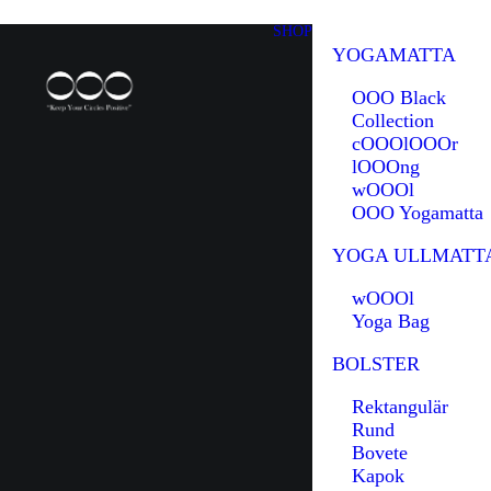
SHOP
YOGAMATTA
OOO Black
Collection
cOOOlOOOr
lOOOng
wOOOl
OOO Yogamatta
YOGA ULLMATT
wOOOl
Yoga Bag
BOLSTER
Rektangulär
Rund
Bovete
Kapok