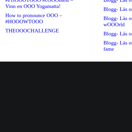
#PHOOOTOOO #cOOOntest –
Blogg- Läs
Vinn en OOO Yogamatta!
Blogg- Läs 
How to pronounce OOO –
Blogg- Läs 
#HOOOWTOOO
wOOOrld
THEOOOCHALLENGE
Blogg- Läs 
Blogg- Läs 
fame