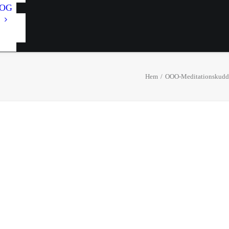
OG
Hem
OOO-Meditationskudde