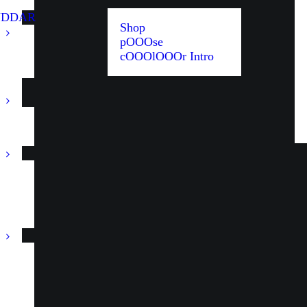
UDDAR
Shop
pOOOse
cOOOlOOOr Intro