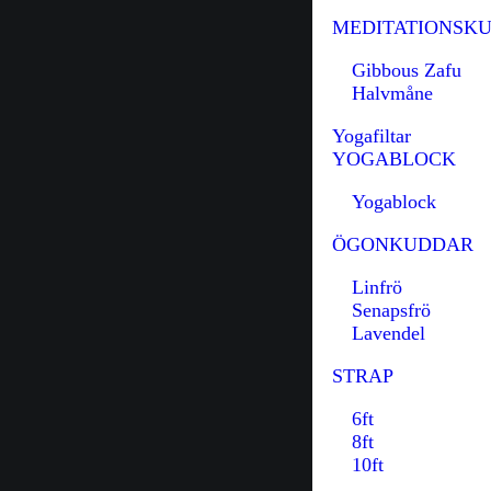
MEDITATIONSK
Gibbous Zafu
Halvmåne
Yogafiltar
YOGABLOCK
Yogablock
ÖGONKUDDAR
Linfrö
Senapsfrö
Lavendel
STRAP
6ft
8ft
10ft