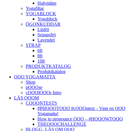
Halvmåne
Yogafiltar
YOGABLOCK
Yogablock
ÖGONKUDDAR
Linfrö
Senapsfrö
Lavendel
STRAP
6ft
8ft
10ft
PRODUKTKATALOG
Produktkatalog
OOO YOGAMATTA
Shop
pOOOse
cOOOlOOOr Intro
LÄS OOOM
COOONTESTS
#PHOOOTOOO #cOOOntest – Vinn en OOO
Yogamatta!
How to pronounce OOO – #HOOOWTOOO
THEOOOCHALLENGE
BLOGG- LÄS OM OOO