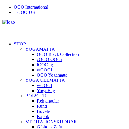
OOO International
OOO US
SHOP
YOGAMATTA
OOO Black Collection
cOOOlOOOr
lOOOng
wOOOl
OOO Yogamatta
YOGA ULLMATTA
wOOOl
Yoga Bag
BOLSTER
Rektangulär
Rund
Bovete
Kapok
MEDITATIONSKUDDAR
Gibbous Zafu