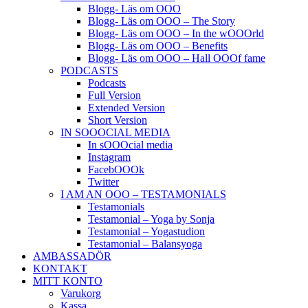
Blogg- Läs om OOO
Blogg- Läs om OOO – The Story
Blogg- Läs om OOO – In the wOOOrld
Blogg- Läs om OOO – Benefits
Blogg- Läs om OOO – Hall OOOf fame
PODCASTS
Podcasts
Full Version
Extended Version
Short Version
IN SOOOCIAL MEDIA
In sOOOcial media
Instagram
FacebOOOk
Twitter
I AM AN OOO – TESTAMONIALS
Testamonials
Testamonial – Yoga by Sonja
Testamonial – Yogastudion
Testamonial – Balansyoga
AMBASSADÖR
KONTAKT
MITT KONTO
Varukorg
Kassa