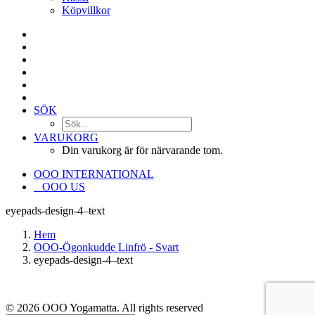
Köpvillkor
SÖK
VARUKORG
Din varukorg är för närvarande tom.
OOO INTERNATIONAL
OOO US
eyepads-design-4–text
Hem
OOO-Ögonkudde Linfrö - Svart
eyepads-design-4–text
© 2026 OOO Yogamatta. All rights reserved