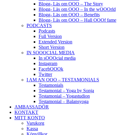
Blogg- Läs om OOO – The Story
Blogg- Läs om OOO – In the wOOOrld
Blogg- Läs om OOO – Benefits
Blogg- Läs om OOO – Hall OOOf fame
PODCASTS
Podcasts
Full Version
Extended Version
Short Version
IN SOOOCIAL MEDIA
In sOOOcial media
Instagram
FacebOOOk
Twitter
I AM AN OOO – TESTAMONIALS
Testamonials
Testamonial – Yoga by Sonja
Testamonial – Yogastudion
Testamonial – Balansyoga
AMBASSADÖR
KONTAKT
MITT KONTO
Varukorg
Kassa
Köpvillkor