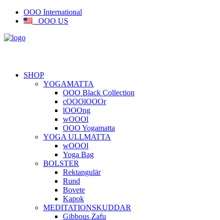
OOO International
OOO US
SHOP
YOGAMATTA
OOO Black Collection
cOOOlOOOr
lOOOng
wOOOl
OOO Yogamatta
YOGA ULLMATTA
wOOOl
Yoga Bag
BOLSTER
Rektangulär
Rund
Bovete
Kapok
MEDITATIONSKUDDAR
Gibbous Zafu