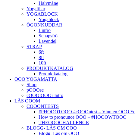
Halvmåne
Yogafiltar
YOGABLOCK
Yogablock
ÖGONKUDDAR
Linfrö
Senapsfrö
Lavendel
STRAP
6ft
8ft
10ft
PRODUKTKATALOG
Produktkatalog
OOO YOGAMATTA
Shop
pOOOse
cOOOlOOOr Intro
LÄS OOOM
COOONTESTS
#PHOOOTOOO #cOOOntest – Vinn en OOO Yog
How to pronounce OOO – #HOOOWTOOO
THEOOOCHALLENGE
BLOGG- LÄS OM OOO
Blogg- Läs om OOO