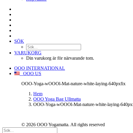
SÖK
VARUKORG
Din varukorg är för närvarande tom.
OOO INTERNATIONAL
OOO US
OOO-Yoga-wOOOl-Mat-nature-white-laying-640pxfix
Hem
OOO Yoga Bag Ullmatta
OOO-Yoga-wOOOl-Mat-nature-white-laying-640px
© 2026 OOO Yogamatta. All rights reserved