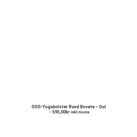
LÄGG TILL I VARUKORG
OOO-Yogabolster Rund Bovete – Gul
595,00
kr
inkl.moms