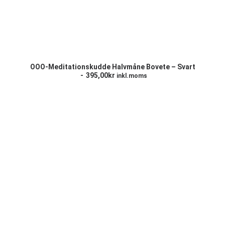
LÄGG TILL I VARUKORG
OOO-Meditationskudde Halvmåne Bovete – Svart
395,00
kr
inkl.moms