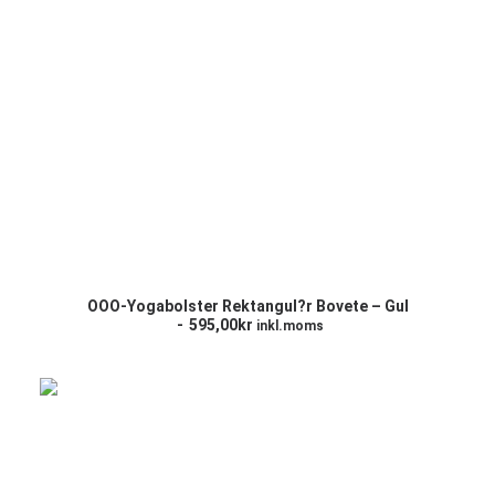
LÄGG TILL I VARUKORG
OOO-Yogabolster Rektangul?r Bovete – Gul
595,00
kr
inkl.moms