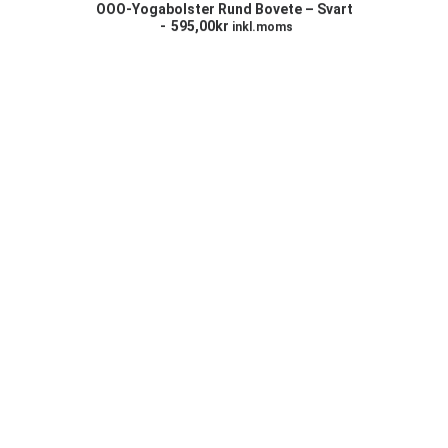
LÄGG TILL I VARUKORG
OOO-Yogabolster Rund Bovete – Svart
595,00
kr
inkl.moms