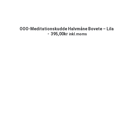
LÄGG TILL I VARUKORG
OOO-Meditationskudde Halvmåne Bovete – Lila
395,00
kr
inkl.moms