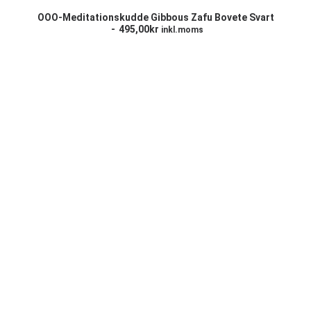
LÄGG TILL I VARUKORG
OOO-Meditationskudde Gibbous Zafu Bovete Svart
495,00
kr
inkl.moms