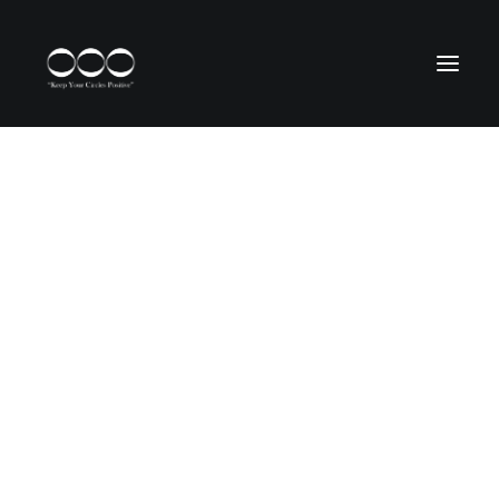
YOGAMATTA
OOO Black Collection
cOOOlOOOr
lOOOng
wOOOl
OOO Yogamatta
Bovete
YOGA ULLMATTA
wOOOl
Yoga Bag
BOLSTER
Rektangulär
Rund
Bovete
Kapok
MEDITATIONSKUDDAR
Gibbous Zafu