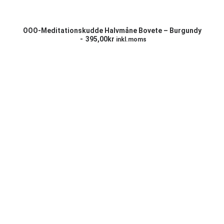
LÄGG TILL I VARUKORG
OOO-Meditationskudde Halvmåne Bovete – Burgundy
395,00
kr
inkl.moms