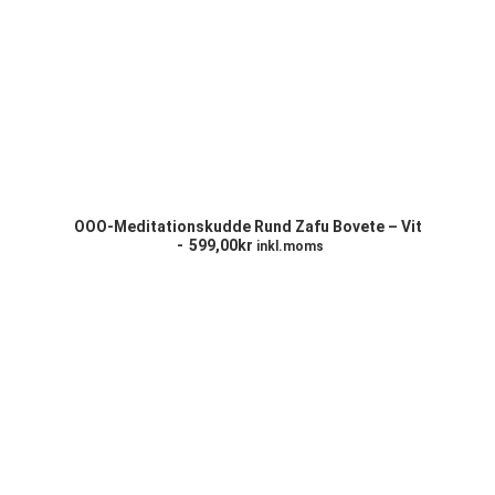
LÄGG TILL I VARUKORG
OOO-Meditationskudde Rund Zafu Bovete – Vit
599,00
kr
inkl.moms