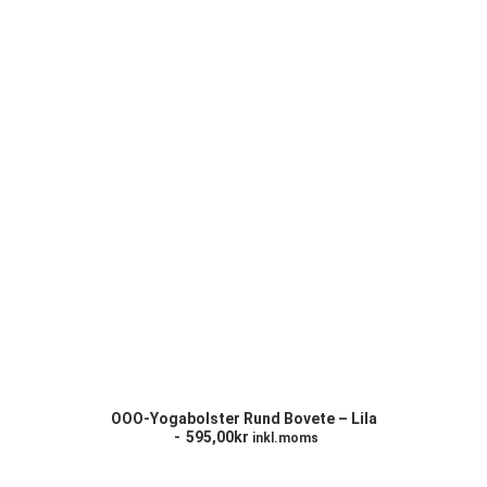
LÄGG TILL I VARUKORG
OOO-Yogabolster Rund Bovete – Lila
595,00
kr
inkl.moms