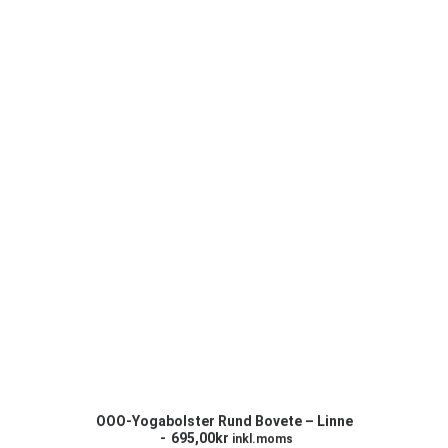
LÄGG TILL I VARUKORG
OOO-Yogabolster Rund Bovete – Linne
695,00
kr
inkl.moms