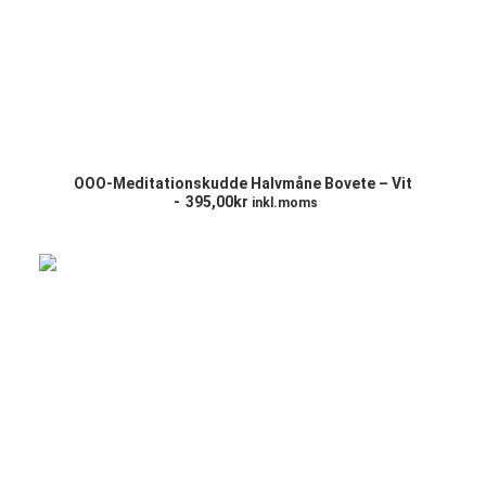
LÄGG TILL I VARUKORG
OOO-Meditationskudde Halvmåne Bovete – Vit
395,00
kr
inkl.moms