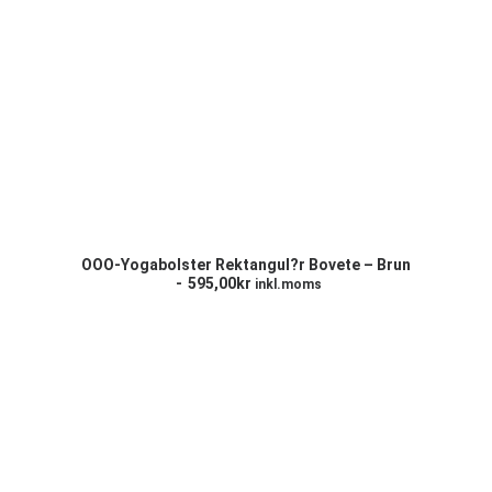
LÄGG TILL I VARUKORG
OOO-Yogabolster Rektangul?r Bovete – Brun
595,00
kr
inkl.moms