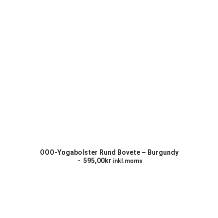
LÄGG TILL I VARUKORG
OOO-Yogabolster Rund Bovete – Burgundy
595,00
kr
inkl.moms