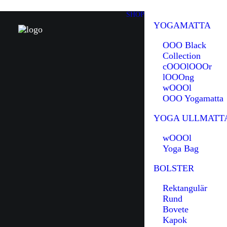
SHOP
YOGAMATTA
OOO Black
Collection
cOOOlOOOr
lOOOng
wOOOl
OOO Yogamatta
YOGA ULLMATT
wOOOl
Yoga Bag
BOLSTER
Rektangulär
Rund
Bovete
Kapok