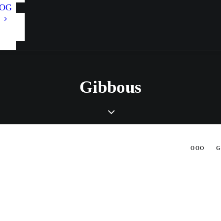
OG
Gibbous
OOO
G