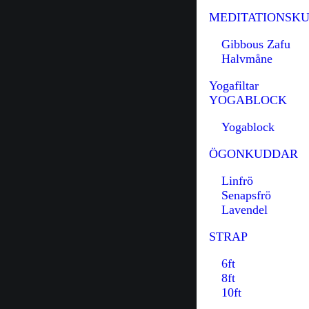
MEDITATIONSK
Gibbous Zafu
Halvmåne
Yogafiltar
YOGABLOCK
Yogablock
ÖGONKUDDAR
Linfrö
Senapsfrö
Lavendel
STRAP
6ft
8ft
10ft