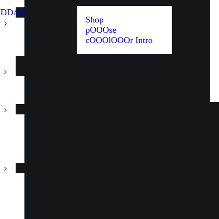
UDDAR
Shop
pOOOse
cOOOlOOOr Intro