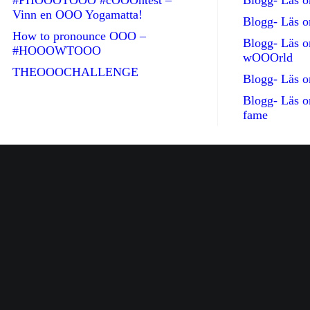
#PHOOOTOOO #cOOOntest –
Blogg- Läs
Vinn en OOO Yogamatta!
Blogg- Läs 
How to pronounce OOO –
Blogg- Läs 
#HOOOWTOOO
wOOOrld
THEOOOCHALLENGE
Blogg- Läs 
Blogg- Läs 
fame