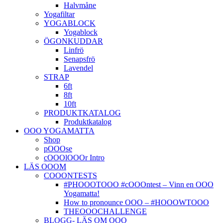
Halvmåne
Yogafiltar
YOGABLOCK
Yogablock
ÖGONKUDDAR
Linfrö
Senapsfrö
Lavendel
STRAP
6ft
8ft
10ft
PRODUKTKATALOG
Produktkatalog
OOO YOGAMATTA
Shop
pOOOse
cOOOlOOOr Intro
LÄS OOOM
COOONTESTS
#PHOOOTOOO #cOOOntest – Vinn en OOO
Yogamatta!
How to pronounce OOO – #HOOOWTOOO
THEOOOCHALLENGE
BLOGG- LÄS OM OOO