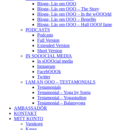
Blogg- Läs om OOO
Blogg- Läs om OOO – The Story
Blogg- Läs om OOO – In the wOOOrld
Blogg- Läs om OOO – Benefits
Blogg- Läs om OOO – Hall OOOf fame
PODCASTS
Podcasts
Full Version
Extended Version
Short Version
IN SOOOCIAL MEDIA
In sOOOcial media
Instagram
FacebOOOk
Twitter
I AM AN OOO – TESTAMONIALS
Testamonials
Testamonial – Yoga by Sonja
Testamonial – Yogastudion
Testamonial – Balansyoga
AMBASSADÖR
KONTAKT
MITT KONTO
Varukorg
Kassa