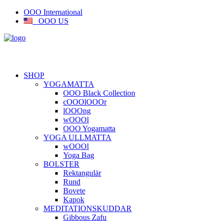
OOO International
OOO US
SHOP
YOGAMATTA
OOO Black Collection
cOOOlOOOr
lOOOng
wOOOl
OOO Yogamatta
YOGA ULLMATTA
wOOOl
Yoga Bag
BOLSTER
Rektangulär
Rund
Bovete
Kapok
MEDITATIONSKUDDAR
Gibbous Zafu