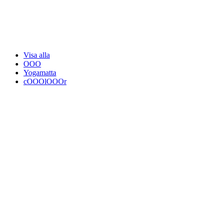
Visa alla
OOO
Yogamatta
cOOOlOOOr