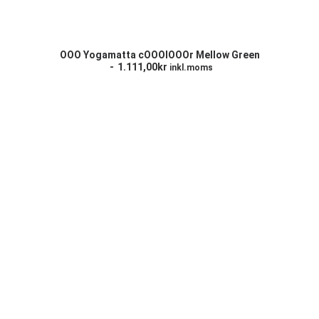
LÄGG TILL I VARUKORG
OOO Yogamatta cOOOlOOOr Mellow Green
1.111,00
kr
inkl.moms