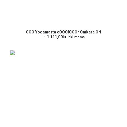
LÄGG TILL I VARUKORG
OOO Yogamatta cOOOlOOOr Omkara Ori
1.111,00
kr
inkl.moms