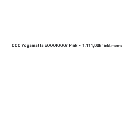
LÄGG TILL I VARUKORG
OOO Yogamatta cOOOlOOOr Pink
1.111,00
kr
inkl.moms