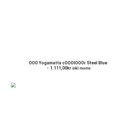
LÄGG TILL I VARUKORG
OOO Yogamatta cOOOlOOOr Steel Blue
1.111,00
kr
inkl.moms