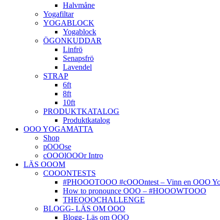
Halvmåne
Yogafiltar
YOGABLOCK
Yogablock
ÖGONKUDDAR
Linfrö
Senapsfrö
Lavendel
STRAP
6ft
8ft
10ft
PRODUKTKATALOG
Produktkatalog
OOO YOGAMATTA
Shop
pOOOse
cOOOlOOOr Intro
LÄS OOOM
COOONTESTS
#PHOOOTOOO #cOOOntest – Vinn en OOO Yog
How to pronounce OOO – #HOOOWTOOO
THEOOOCHALLENGE
BLOGG- LÄS OM OOO
Blogg- Läs om OOO