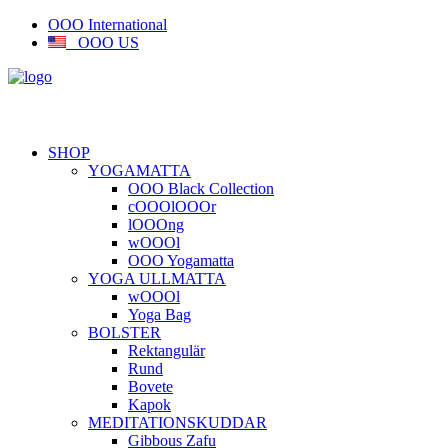
OOO International
OOO US
SHOP
YOGAMATTA
OOO Black Collection
cOOOlOOOr
lOOOng
wOOOl
OOO Yogamatta
YOGA ULLMATTA
wOOOl
Yoga Bag
BOLSTER
Rektangulär
Rund
Bovete
Kapok
MEDITATIONSKUDDAR
Gibbous Zafu