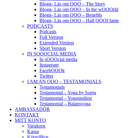
Blogg- Läs om OOO – The Story
Blogg- Läs om OOO – In the wOOOrld
Blogg- Läs om OOO – Benefits
Blogg- Läs om OOO – Hall OOOf fame
PODCASTS
Podcasts
Full Version
Extended Version
Short Version
IN SOOOCIAL MEDIA
In sOOOcial media
Instagram
FacebOOOk
Twitter
I AM AN OOO – TESTAMONIALS
Testamonials
Testamonial – Yoga by Sonja
Testamonial – Yogastudion
Testamonial – Balansyoga
AMBASSADÖR
KONTAKT
MITT KONTO
Varukorg
Kassa
Köpvillkor