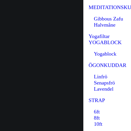
MEDITATIONSK
Gibbous Zafu
Halvmåne
Yogafiltar
YOGABLOCK
Yogablock
ÖGONKUDDAR
Linfrö
Senapsfrö
Lavendel
STRAP
6ft
8ft
10ft