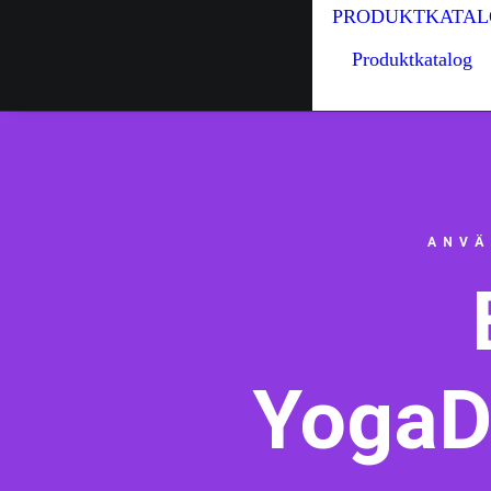
PRODUKTKATAL
Produktkatalog
ANVÄ
YogaDe