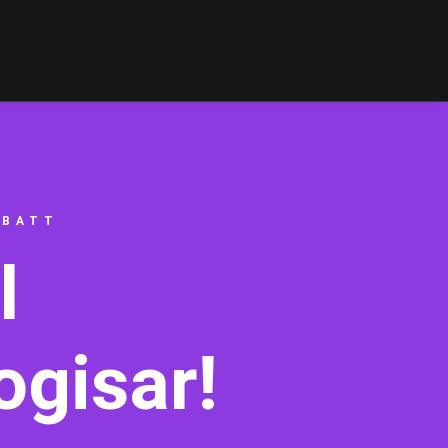
ABATT
l
ogisar!