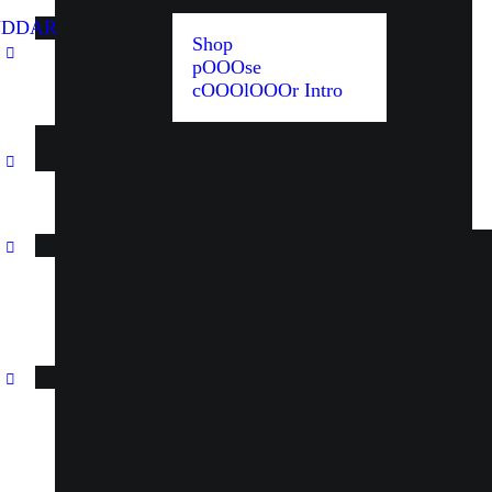
UDDAR
Shop
pOOOse
cOOOlOOOr Intro