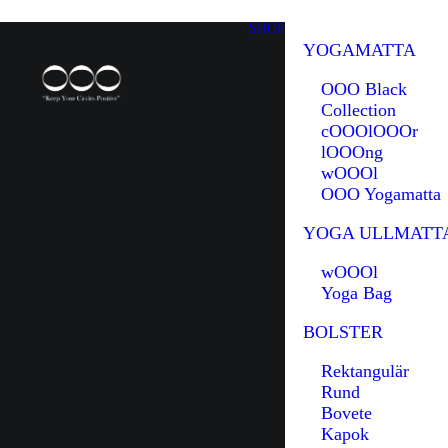
SHOP
YOGAMATTA
OOO Black
Collection
cOOOlOOOr
lOOOng
wOOOl
OOO Yogamatta
YOGA ULLMATT
wOOOl
Yoga Bag
BOLSTER
Rektangulär
Rund
Bovete
Kapok