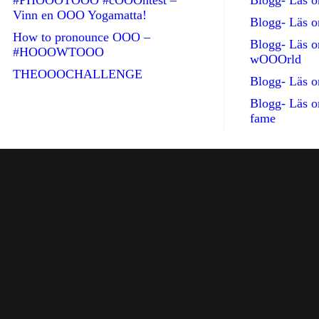
#PHOOOTOOO #cOOOntest –
Blogg- Läs
Vinn en OOO Yogamatta!
Blogg- Läs 
How to pronounce OOO –
Blogg- Läs 
#HOOOWTOOO
wOOOrld
THEOOOCHALLENGE
Blogg- Läs 
Blogg- Läs 
fame