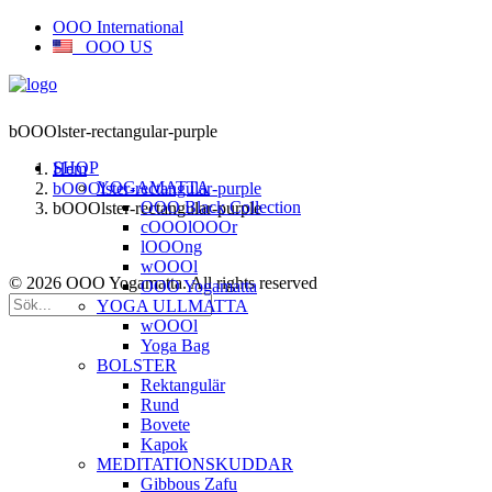
OOO International
OOO US
bOOOlster-rectangular-purple
SHOP
Hem
YOGAMATTA
bOOOlster-rectangular-purple
OOO Black Collection
bOOOlster-rectangular-purple
cOOOlOOOr
lOOOng
wOOOl
© 2026 OOO Yogamatta. All rights reserved
OOO Yogamatta
YOGA ULLMATTA
wOOOl
Yoga Bag
BOLSTER
Rektangulär
Rund
Bovete
Kapok
MEDITATIONSKUDDAR
Gibbous Zafu