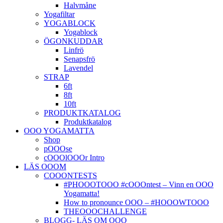
Halvmåne
Yogafiltar
YOGABLOCK
Yogablock
ÖGONKUDDAR
Linfrö
Senapsfrö
Lavendel
STRAP
6ft
8ft
10ft
PRODUKTKATALOG
Produktkatalog
OOO YOGAMATTA
Shop
pOOOse
cOOOlOOOr Intro
LÄS OOOM
COOONTESTS
#PHOOOTOOO #cOOOntest – Vinn en OOO
Yogamatta!
How to pronounce OOO – #HOOOWTOOO
THEOOOCHALLENGE
BLOGG- LÄS OM OOO