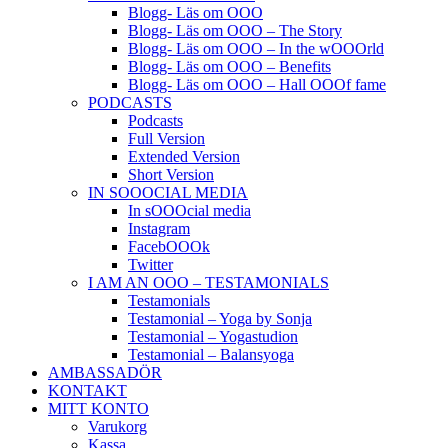
Blogg- Läs om OOO
Blogg- Läs om OOO – The Story
Blogg- Läs om OOO – In the wOOOrld
Blogg- Läs om OOO – Benefits
Blogg- Läs om OOO – Hall OOOf fame
PODCASTS
Podcasts
Full Version
Extended Version
Short Version
IN SOOOCIAL MEDIA
In sOOOcial media
Instagram
FacebOOOk
Twitter
I AM AN OOO – TESTAMONIALS
Testamonials
Testamonial – Yoga by Sonja
Testamonial – Yogastudion
Testamonial – Balansyoga
AMBASSADÖR
KONTAKT
MITT KONTO
Varukorg
Kassa