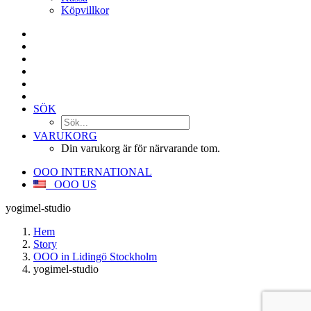
Köpvillkor
SÖK
VARUKORG
Din varukorg är för närvarande tom.
OOO INTERNATIONAL
OOO US
yogimel-studio
Hem
Story
OOO in Lidingö Stockholm
yogimel-studio