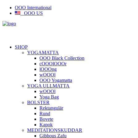
OOO International
OOO US
SHOP
YOGAMATTA
OOO Black Collection
cOOOlOOOr
lOOOng
wOOOl
OOO Yogamatta
YOGA ULLMATTA
wOOOl
Yoga Bag
BOLSTER
Rektangulär
Rund
Bovete
Kapok
MEDITATIONSKUDDAR
Gibbous Zafu