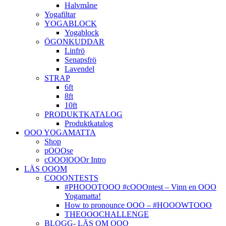
Halvmåne
Yogafiltar
YOGABLOCK
Yogablock
ÖGONKUDDAR
Linfrö
Senapsfrö
Lavendel
STRAP
6ft
8ft
10ft
PRODUKTKATALOG
Produktkatalog
OOO YOGAMATTA
Shop
pOOOse
cOOOlOOOr Intro
LÄS OOOM
COOONTESTS
#PHOOOTOOO #cOOOntest – Vinn en OOO
Yogamatta!
How to pronounce OOO – #HOOOWTOOO
THEOOOCHALLENGE
BLOGG- LÄS OM OOO