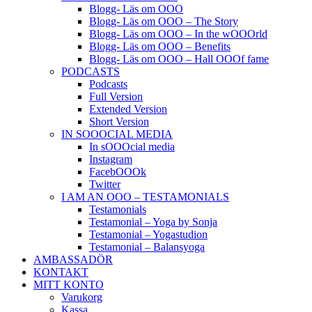
Blogg- Läs om OOO
Blogg- Läs om OOO – The Story
Blogg- Läs om OOO – In the wOOOrld
Blogg- Läs om OOO – Benefits
Blogg- Läs om OOO – Hall OOOf fame
PODCASTS
Podcasts
Full Version
Extended Version
Short Version
IN SOOOCIAL MEDIA
In sOOOcial media
Instagram
FacebOOOk
Twitter
I AM AN OOO – TESTAMONIALS
Testamonials
Testamonial – Yoga by Sonja
Testamonial – Yogastudion
Testamonial – Balansyoga
AMBASSADÖR
KONTAKT
MITT KONTO
Varukorg
Kassa