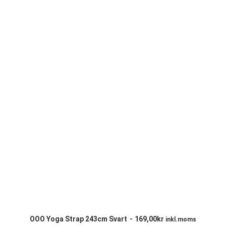
LÄGG TILL I VARUKORG
OOO Yoga Strap 243cm Svart
169,00
kr
inkl.moms