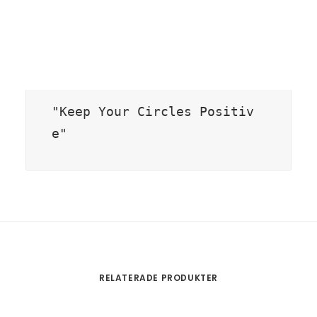
det du betalar till yogalärare i Sverige och
till stipendium för flera olika sociala
engagemang, allt under citatet:
"Keep Your Circles Positiv
e"
RELATERADE PRODUKTER