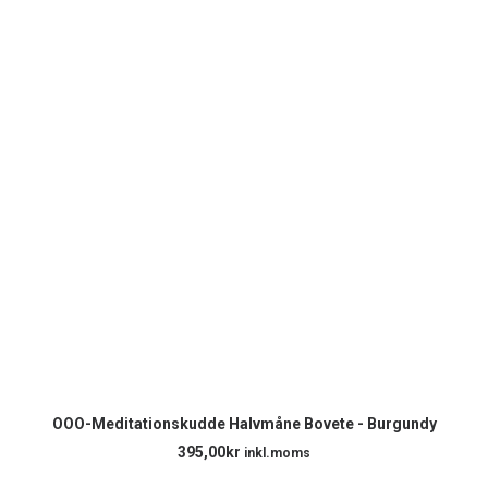
LÄGG TILL I VARUKORG
OOO-Meditationskudde Halvmåne Bovete - Burgundy
395,00
kr
inkl.moms