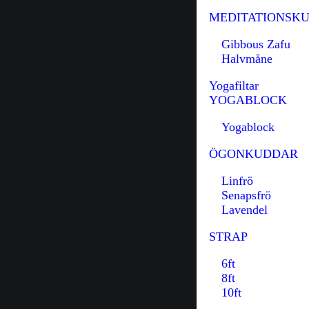
MEDITATIONSK
Gibbous Zafu
Halvmåne
Yogafiltar
YOGABLOCK
Yogablock
ÖGONKUDDAR
Linfrö
Senapsfrö
Lavendel
STRAP
6ft
8ft
10ft