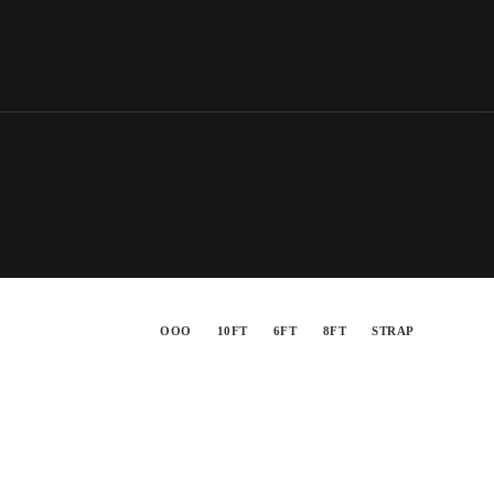
OOO
10FT
6FT
8FT
STRAP