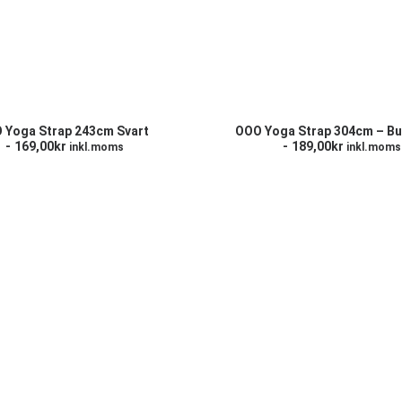
ÄGG TILL I VARUKORG
LÄGG TILL I VARUKO
 Yoga Strap 243cm Svart
OOO Yoga Strap 304cm – B
169,00
kr
189,00
kr
inkl.moms
inkl.moms