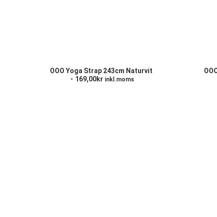
LÄGG TILL I VARUKORG
L
OOO Yoga Strap 243cm Naturvit
OOO
169,00
kr
inkl.moms