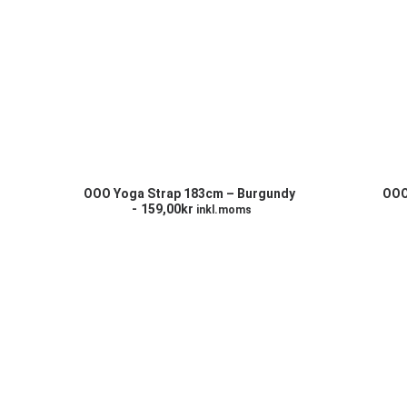
LÄGG TILL I VARUKORG
L
OOO Yoga Strap 183cm – Burgundy
OOO
159,00
kr
inkl.moms