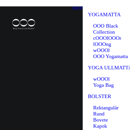
SHOP
YOGAMATTA
OOO Black
Collection
cOOOlOOOr
lOOOng
wOOOl
OOO Yogamatta
YOGA ULLMATT
wOOOl
Yoga Bag
BOLSTER
Rektangulär
Rund
Bovete
Kapok