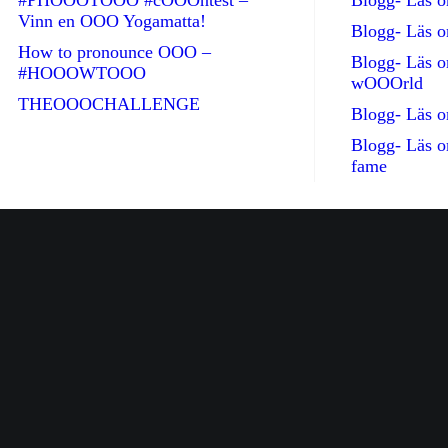
#PHOOOTOOO #cOOOntest –
Blogg- Läs
Vinn en OOO Yogamatta!
Blogg- Läs 
How to pronounce OOO –
Blogg- Läs 
#HOOOWTOOO
wOOOrld
THEOOOCHALLENGE
Blogg- Läs 
Blogg- Läs 
fame