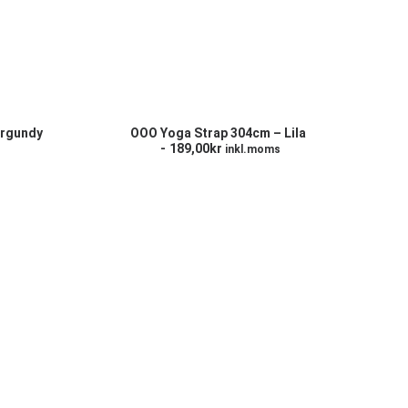
RG
LÄGG TILL I VARUKORG
urgundy
OOO Yoga Strap 304cm – Lila
189,00
kr
inkl.moms