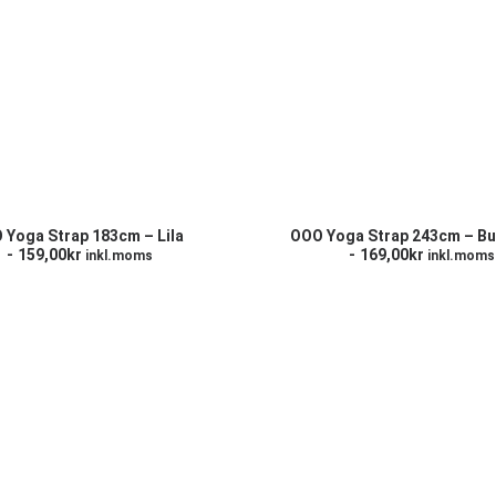
ÄGG TILL I VARUKORG
LÄGG TILL I VARUKO
 Yoga Strap 183cm – Lila
OOO Yoga Strap 243cm – B
159,00
kr
169,00
kr
inkl.moms
inkl.moms