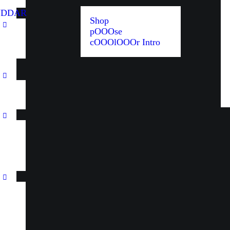
UDDAR
Shop
pOOOse
cOOOlOOOr Intro