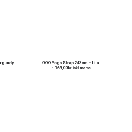
RG
LÄGG TILL I VARUKORG
urgundy
OOO Yoga Strap 243cm – Lila
169,00
kr
inkl.moms