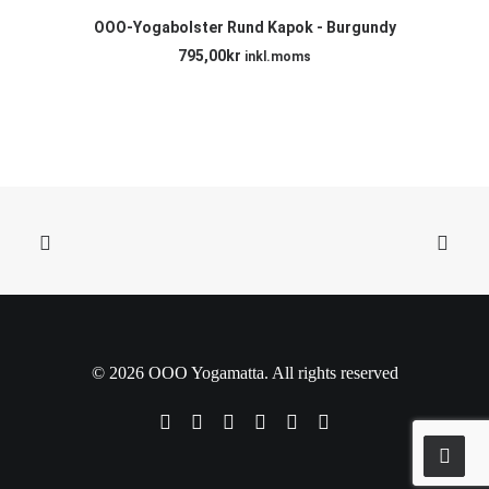
LÄGG TILL I VARUKORG
OOO-Yogabolster Rund Kapok - Burgundy
795,00
kr
inkl.moms
© 2026 OOO Yogamatta. All rights reserved