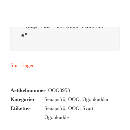
"Keep Your Circles Positiv
e"
Slut i lager
Artikelnummer
OOO3953
Kategorier
Senapsfrö
,
OOO
,
Ögonkuddar
Etiketter
Senapsfrö
,
OOO
,
Svart
,
Ögonkudde