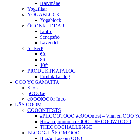
Halvmåne
Yogafiltar
YOGABLOCK
Yogablock
ÖGONKUDDAR
Linfrö
Senapsfrö
Lavendel
STRAP
6ft
8ft
10ft
PRODUKTKATALOG
Produktkatalog
OOO YOGAMATTA
Shop
pOOOse
cOOOlOOOr Intro
LÄS OOOM
COOONTESTS
#PHOOOTOOO #cOOOntest – Vinn en OOO Yog
How to pronounce OOO – #HOOOWTOOO
THEOOOCHALLENGE
BLOGG- LÄS OM OOO
Blogg- Läs om OOO