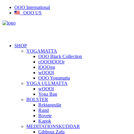
OOO International
OOO US
SHOP
YOGAMATTA
OOO Black Collection
cOOOlOOOr
lOOOng
wOOOl
OOO Yogamatta
YOGA ULLMATTA
wOOOl
Yoga Bag
BOLSTER
Rektangulär
Rund
Bovete
Kapok
MEDITATIONSKUDDAR
Gibbous Zafu