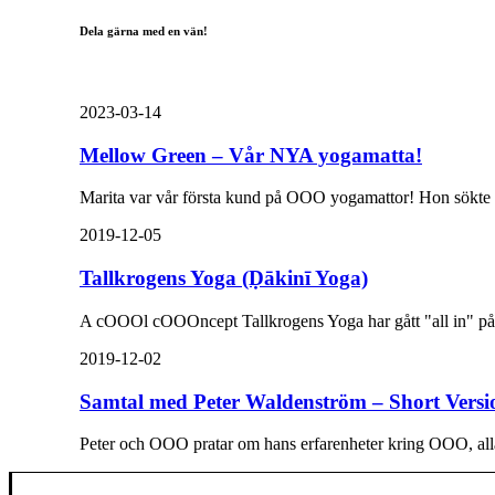
Dela gärna med en vän!
2023-03-14
Mellow Green – Vår NYA yogamatta!
Marita var vår första kund på OOO yogamattor! Hon sökte e
2019-12-05
Tallkrogens Yoga (Ḍākinī Yoga)
A cOOOl cOOOncept Tallkrogens Yoga har gått "all in" på
2019-12-02
Samtal med Peter Waldenström – Short Ver
Peter och OOO pratar om hans erfarenheter kring OOO, all