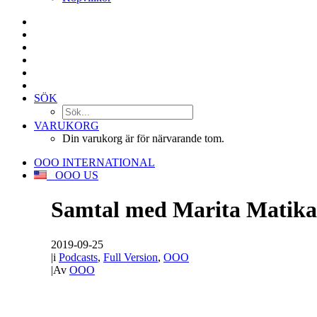
SÖK
VARUKORG
Din varukorg är för närvarande tom.
OOO INTERNATIONAL
OOO US
Samtal med Marita Matika
2019-09-25
|
i
Podcasts
,
Full Version
,
OOO
|
Av
OOO