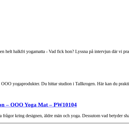
n helt halkfri yogamatta - Vad fick hon? Lyssna på intervjun där vi p
 OOO yogaprodukter. Du hittar studion i Tallkrogen. Här kan du prak
sion – OOO Yoga Mat – PW10104
a frågor kring designen, äldre män och yoga. Dessutom vad betyder sh