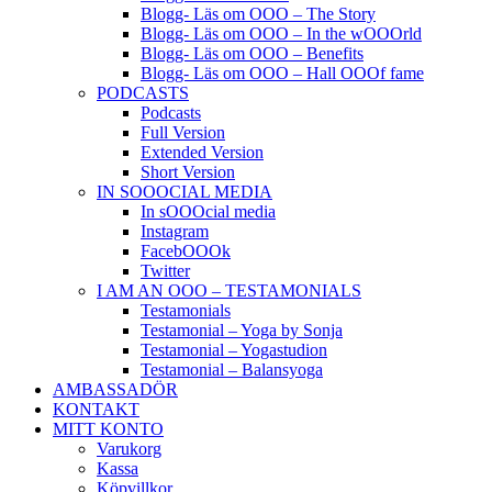
Blogg- Läs om OOO – The Story
Blogg- Läs om OOO – In the wOOOrld
Blogg- Läs om OOO – Benefits
Blogg- Läs om OOO – Hall OOOf fame
PODCASTS
Podcasts
Full Version
Extended Version
Short Version
IN SOOOCIAL MEDIA
In sOOOcial media
Instagram
FacebOOOk
Twitter
I AM AN OOO – TESTAMONIALS
Testamonials
Testamonial – Yoga by Sonja
Testamonial – Yogastudion
Testamonial – Balansyoga
AMBASSADÖR
KONTAKT
MITT KONTO
Varukorg
Kassa
Köpvillkor