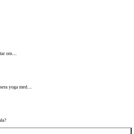
ratar om…
tisera yoga med…
ala?