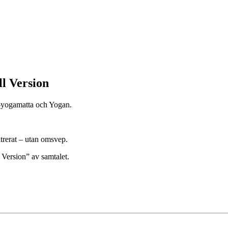
l Version
-yogamatta och Yogan.
iltrerat – utan omsvep.
 Version” av samtalet.