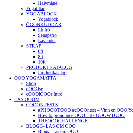
Halvmåne
Yogafiltar
YOGABLOCK
Yogablock
ÖGONKUDDAR
Linfrö
Senapsfrö
Lavendel
STRAP
6ft
8ft
10ft
PRODUKTKATALOG
Produktkatalog
OOO YOGAMATTA
Shop
pOOOse
cOOOlOOOr Intro
LÄS OOOM
COOONTESTS
#PHOOOTOOO #cOOOntest – Vinn en OOO Yog
How to pronounce OOO – #HOOOWTOOO
THEOOOCHALLENGE
BLOGG- LÄS OM OOO
Blogg- Läs om OOO