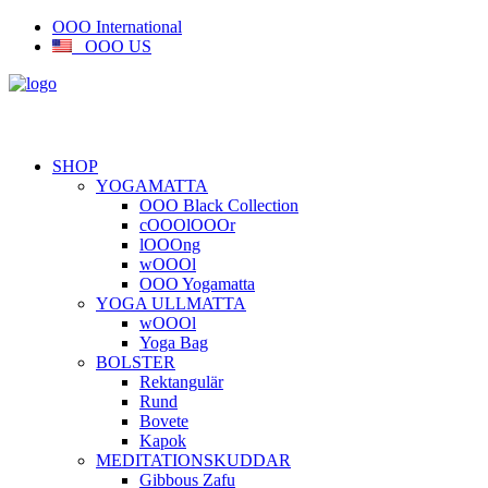
OOO International
OOO US
SHOP
YOGAMATTA
OOO Black Collection
cOOOlOOOr
lOOOng
wOOOl
OOO Yogamatta
YOGA ULLMATTA
wOOOl
Yoga Bag
BOLSTER
Rektangulär
Rund
Bovete
Kapok
MEDITATIONSKUDDAR
Gibbous Zafu