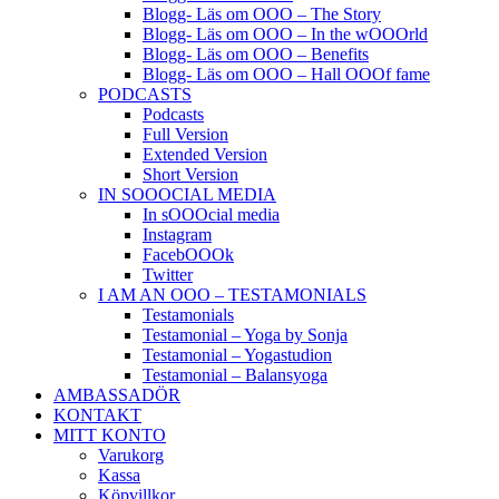
Blogg- Läs om OOO – The Story
Blogg- Läs om OOO – In the wOOOrld
Blogg- Läs om OOO – Benefits
Blogg- Läs om OOO – Hall OOOf fame
PODCASTS
Podcasts
Full Version
Extended Version
Short Version
IN SOOOCIAL MEDIA
In sOOOcial media
Instagram
FacebOOOk
Twitter
I AM AN OOO – TESTAMONIALS
Testamonials
Testamonial – Yoga by Sonja
Testamonial – Yogastudion
Testamonial – Balansyoga
AMBASSADÖR
KONTAKT
MITT KONTO
Varukorg
Kassa
Köpvillkor