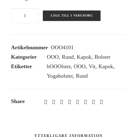
OOO-
LÄGG TILL I VARUKORG
Yogabolster
Rund
Kapok
Artikelnummer
OOO4101
-
Kategorier
OOO
,
Rund
,
Kapok
,
Bolster
Vit
Etiketter
bOOOlster
,
OOO
,
Vit
,
Kapok
,
mängd
Yogabolster
,
Rund
Share
YTTERLIGARE INFORMATION