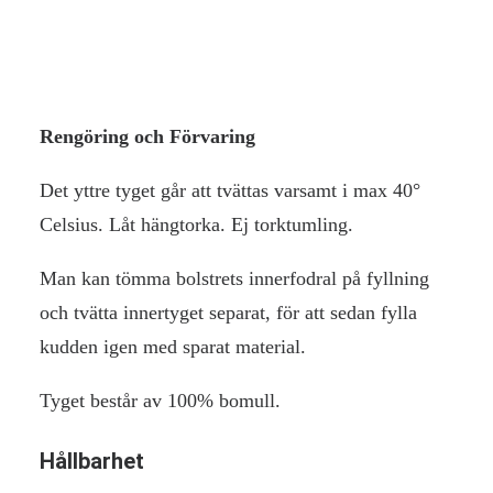
miljömässigt bra och ofarligt materialval.
Användning & skötsel
Rengöring och Förvaring
Det yttre tyget går att tvättas varsamt i max 40°
Celsius. Låt hängtorka. Ej torktumling.
Man kan tömma bolstrets innerfodral på fyllning
och tvätta innertyget separat, för att sedan fylla
kudden igen med sparat material.
Tyget består av 100% bomull.
Hållbarhet