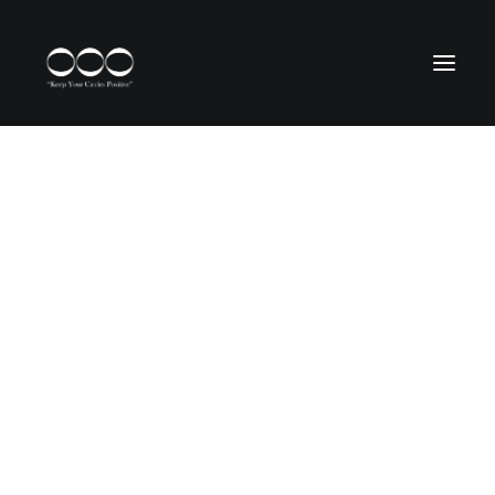
YOGAMATTA
OOO Black Collection
cOOOlOOOr
lOOOng
wOOOl
OOO Yogamatta
YOGA ULLMATTA
wOOOl
Yoga Bag
BOLSTER
Rektangulär
Rund
Bovete
Kapok
MEDITATIONSKUDDAR
Gibbous Zafu