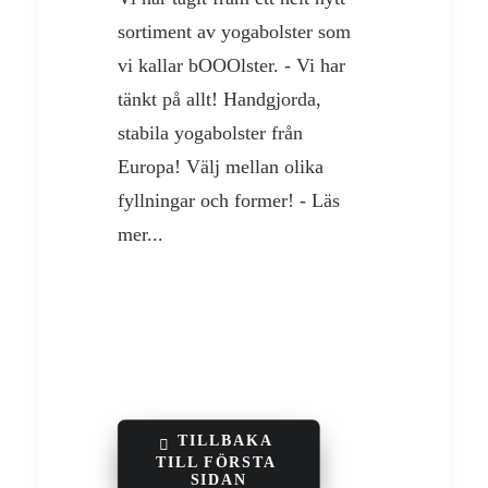
sortiment av yogabolster som
vi kallar bOOOlster. - Vi har
tänkt på allt! Handgjorda,
stabila yogabolster från
Europa! Välj mellan olika
fyllningar och former! - Läs
mer...
TILLBAKA 
OOO in Morjim Goa
TILL FÖRSTA 
SIDAN
2018-07-03