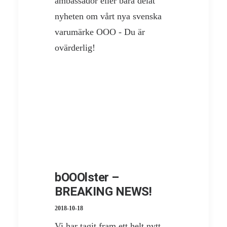
ambassadör eller bara delat
nyheten om vårt nya svenska
varumärke OOO - Du är
ovärderlig!
bOOOlster –
BREAKING NEWS!
2018-10-18
Vi har tagit fram ett helt nytt